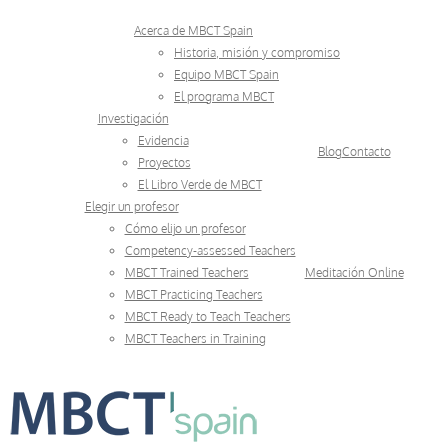
Skip
Acerca de MBCT Spain
to
Historia, misión y compromiso
Equipo MBCT Spain
content
El programa MBCT
Investigación
Evidencia
Blog
Contacto
Proyectos
El Libro Verde de MBCT
Elegir un profesor
Cómo elijo un profesor
Competency-assessed Teachers
MBCT Trained Teachers
Meditación Online
MBCT Practicing Teachers
MBCT Ready to Teach Teachers
MBCT Teachers in Training