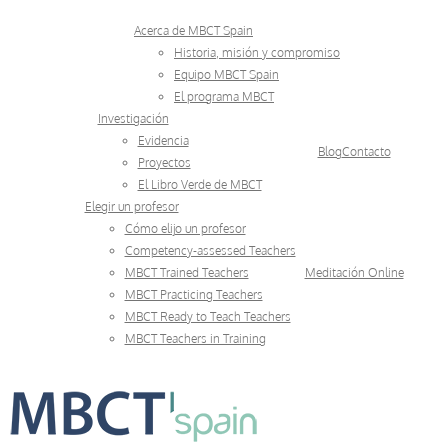
Skip
Acerca de MBCT Spain
to
Historia, misión y compromiso
Equipo MBCT Spain
content
El programa MBCT
Investigación
Evidencia
Blog
Contacto
Proyectos
El Libro Verde de MBCT
Elegir un profesor
Cómo elijo un profesor
Competency-assessed Teachers
MBCT Trained Teachers
Meditación Online
MBCT Practicing Teachers
MBCT Ready to Teach Teachers
MBCT Teachers in Training