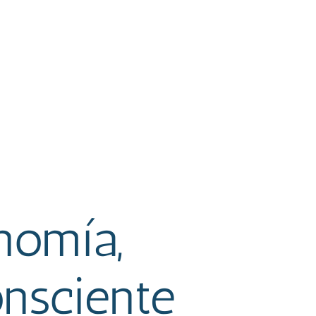
nomía,
nsciente