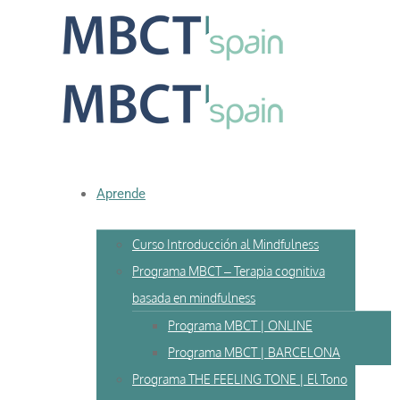
Skip
to
content
Aprende
Curso Introducción al Mindfulness
Programa MBCT – Terapia cognitiva
basada en mindfulness
Programa MBCT | ONLINE
Programa MBCT | BARCELONA
Programa THE FEELING TONE | El Tono