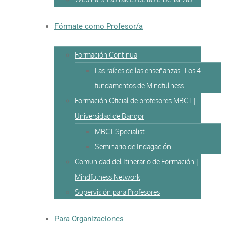
Fórmate como Profesor/a
Formación Continua
Las raíces de las enseñanzas · Los 4
fundamentos de Mindfulness
Formación Oficial de profesores MBCT |
Universidad de Bangor
MBCT Specialist
Seminario de Indagación
Comunidad del Itinerario de Formación |
Mindfulness Network
Supervisión para Profesores
Para Organizaciones