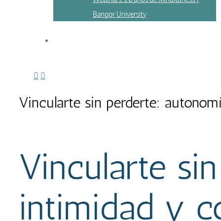
Bangor University
Vincularte sin perderte: autonom
Vincularte si
intimidad y 