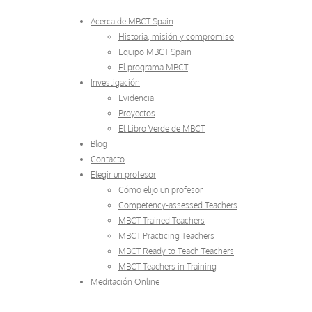
Acerca de MBCT Spain
Historia, misión y compromiso
Equipo MBCT Spain
El programa MBCT
Investigación
Evidencia
Proyectos
El Libro Verde de MBCT
Blog
Contacto
Elegir un profesor
Cómo elijo un profesor
Competency-assessed Teachers
MBCT Trained Teachers
MBCT Practicing Teachers
MBCT Ready to Teach Teachers
MBCT Teachers in Training
Meditación Online