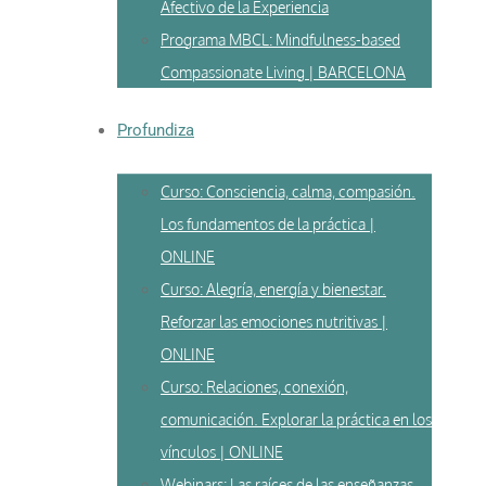
Afectivo de la Experiencia
Programa MBCL: Mindfulness-based
Compassionate Living | BARCELONA
Profundiza
Curso: Consciencia, calma, compasión.
Los fundamentos de la práctica |
ONLINE
Curso: Alegría, energía y bienestar.
Reforzar las emociones nutritivas |
ONLINE
Curso: Relaciones, conexión,
comunicación. Explorar la práctica en los
vínculos | ONLINE
Webinars: Las raíces de las enseñanzas