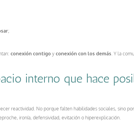
psar
;
ntan:
conexión contigo
y
conexión con los demás
. Y la com
acio interno que hace posi
er reactividad. No porque falten habilidades sociales, sino po
roche, ironía, defensividad, evitación o hiperexplicación.