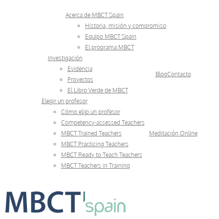
Skip
Acerca de MBCT Spain
to
Historia, misión y compromiso
Equipo MBCT Spain
content
El programa MBCT
Investigación
Evidencia
Blog
Contacto
Proyectos
El Libro Verde de MBCT
Elegir un profesor
Cómo elijo un profesor
Competency-assessed Teachers
MBCT Trained Teachers
Meditación Online
MBCT Practicing Teachers
MBCT Ready to Teach Teachers
MBCT Teachers in Training