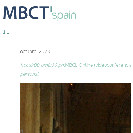
octubre, 2023
11
oct
6:00 pm
8:30 pm
MBCL Online (videoconferencia)
personal