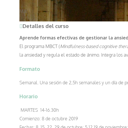
Más
Detalles del curso
Aprende formas efectivas de gestionar la ansied
El programa MBCT (
Mindfulness-based cognitive ther
la ansiedad y regula el estado de ánimo. Integra los a
Formato
Semanal. Una sesión de 2,5h semanales y un día de prá
Horario
MARTES 14-16.30h
Comienzo: 8 de octubre 2019
Fechas: 8, 15, 22, 29 de octubre; 5,12,19 de noviembr