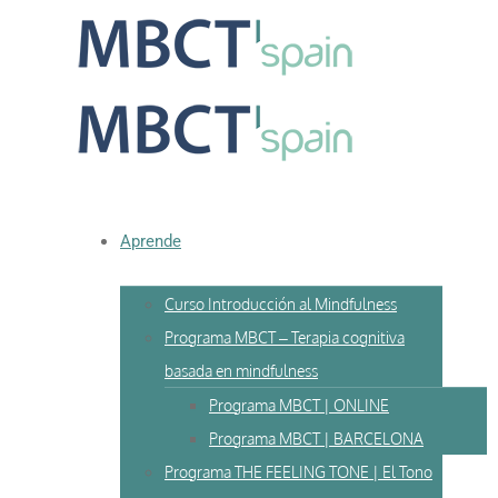
Skip
to
content
Aprende
Curso Introducción al Mindfulness
Programa MBCT – Terapia cognitiva
basada en mindfulness
Programa MBCT | ONLINE
Programa MBCT | BARCELONA
Programa THE FEELING TONE | El Tono