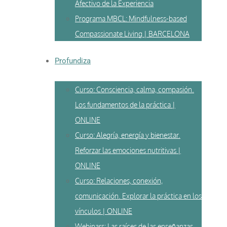
Afectivo de la Experiencia
Programa MBCL: Mindfulness-based
Compassionate Living | BARCELONA
Profundiza
Curso: Consciencia, calma, compasión.
Los fundamentos de la práctica |
ONLINE
Curso: Alegría, energía y bienestar.
Reforzar las emociones nutritivas |
ONLINE
Curso: Relaciones, conexión,
comunicación. Explorar la práctica en los
vínculos | ONLINE
Webinars: Las raíces de las enseñanzas