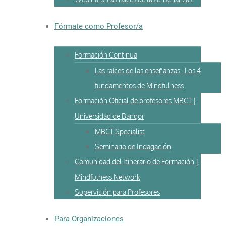
Fórmate como Profesor/a
Formación Continua
Las raíces de las enseñanzas · Los 4
fundamentos de Mindfulness
Formación Oficial de profesores MBCT |
Universidad de Bangor
MBCT Specialist
Seminario de Indagación
Comunidad del Itinerario de Formación |
Mindfulness Network
Supervisión para Profesores
Para Organizaciones