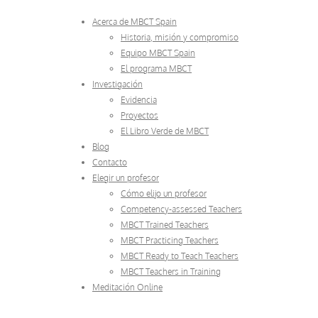
Acerca de MBCT Spain
Historia, misión y compromiso
Equipo MBCT Spain
El programa MBCT
Investigación
Evidencia
Proyectos
El Libro Verde de MBCT
Blog
Contacto
Elegir un profesor
Cómo elijo un profesor
Competency-assessed Teachers
MBCT Trained Teachers
MBCT Practicing Teachers
MBCT Ready to Teach Teachers
MBCT Teachers in Training
Meditación Online