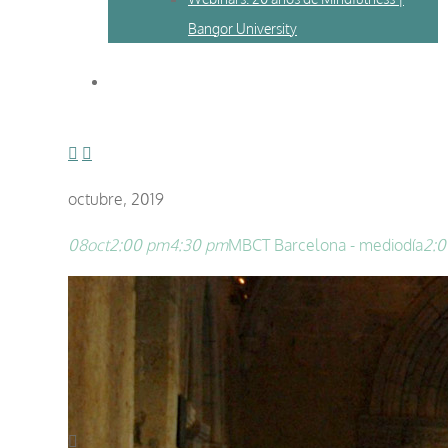
Bangor University
octubre, 2019
08
oct
2:00 pm
4:30 pm
MBCT Barcelona - mediodía
2:0