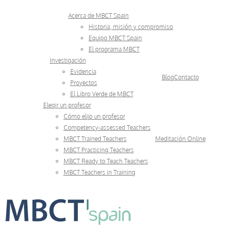
Skip
Acerca de MBCT Spain
to
Historia, misión y compromiso
Equipo MBCT Spain
content
El programa MBCT
Investigación
Evidencia
Blog
Contacto
Proyectos
El Libro Verde de MBCT
Elegir un profesor
Cómo elijo un profesor
Competency-assessed Teachers
MBCT Trained Teachers
Meditación Online
MBCT Practicing Teachers
MBCT Ready to Teach Teachers
MBCT Teachers in Training