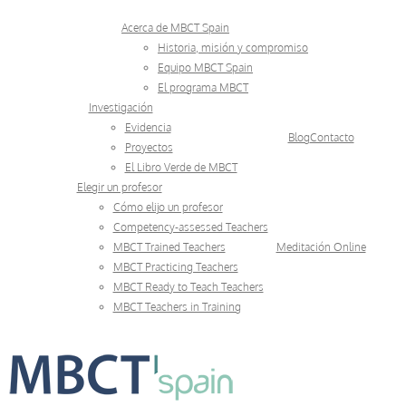
Skip
Acerca de MBCT Spain
to
Historia, misión y compromiso
Equipo MBCT Spain
content
El programa MBCT
Investigación
Evidencia
Blog
Contacto
Proyectos
El Libro Verde de MBCT
Elegir un profesor
Cómo elijo un profesor
Competency-assessed Teachers
MBCT Trained Teachers
Meditación Online
MBCT Practicing Teachers
MBCT Ready to Teach Teachers
MBCT Teachers in Training