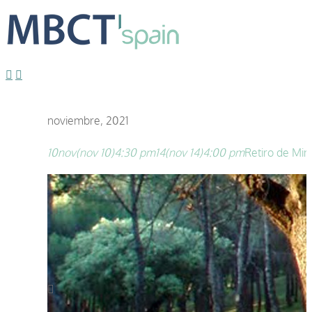
noviembre, 2021
10
nov
(nov 10)
4:30 pm
14
(nov 14)
4:00 pm
Retiro de Min