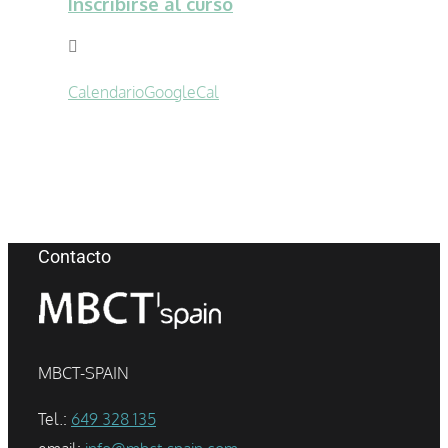
Inscribirse al curso
Calendario
GoogleCal
Contacto
MBCT-SPAIN
Tel.:
649 328 135