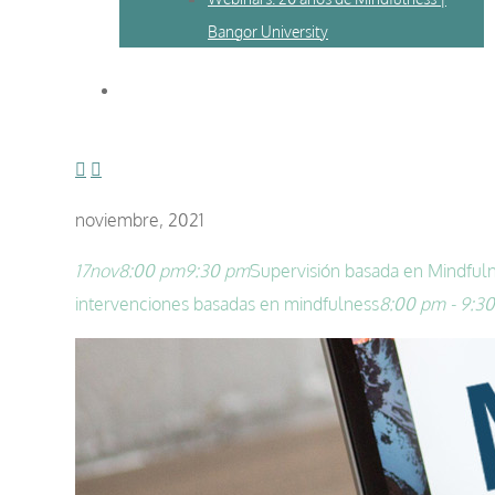
Bangor University
noviembre, 2021
17
nov
8:00 pm
9:30 pm
Supervisión basada en Mindful
intervenciones basadas en mindfulness
8:00 pm - 9:3