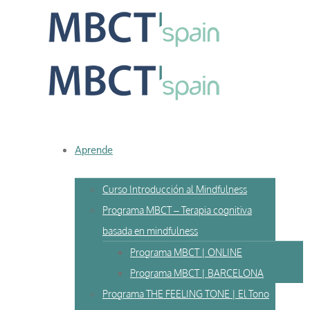
Skip
to
content
Aprende
Curso Introducción al Mindfulness
Programa MBCT – Terapia cognitiva
basada en mindfulness
Programa MBCT | ONLINE
Programa MBCT | BARCELONA
Programa THE FEELING TONE | El Tono