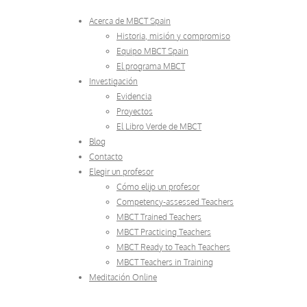
Acerca de MBCT Spain
Historia, misión y compromiso
Equipo MBCT Spain
El programa MBCT
Investigación
Evidencia
Proyectos
El Libro Verde de MBCT
Blog
Contacto
Elegir un profesor
Cómo elijo un profesor
Competency-assessed Teachers
MBCT Trained Teachers
MBCT Practicing Teachers
MBCT Ready to Teach Teachers
MBCT Teachers in Training
Meditación Online