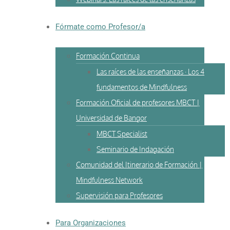
Fórmate como Profesor/a
Formación Continua
Las raíces de las enseñanzas · Los 4
fundamentos de Mindfulness
Formación Oficial de profesores MBCT |
Universidad de Bangor
MBCT Specialist
Seminario de Indagación
Comunidad del Itinerario de Formación |
Mindfulness Network
Supervisión para Profesores
Para Organizaciones