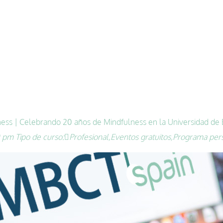
ness | Celebrando 20 años de Mindfulness en la Universidad de
0 pm
Tipo de curso:
Profesional,
Eventos gratuitos,
Programa pers