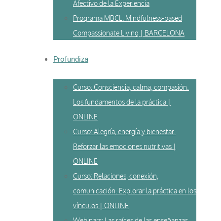
Afectivo de la Experiencia
Programa MBCL: Mindfulness-based
Compassionate Living | BARCELONA
Profundiza
Curso: Consciencia, calma, compasión.
Los fundamentos de la práctica |
ONLINE
Curso: Alegría, energía y bienestar.
Reforzar las emociones nutritivas |
ONLINE
Curso: Relaciones, conexión,
comunicación. Explorar la práctica en los
vínculos | ONLINE
Webinars: Las raíces de las enseñanzas