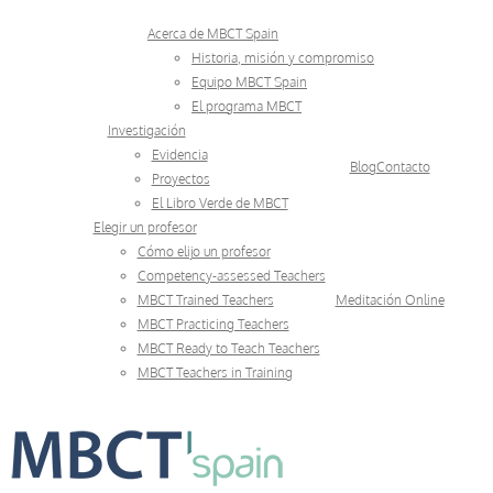
Skip
Acerca de MBCT Spain
to
Historia, misión y compromiso
Equipo MBCT Spain
content
El programa MBCT
Investigación
Evidencia
Blog
Contacto
Proyectos
El Libro Verde de MBCT
Elegir un profesor
Cómo elijo un profesor
Competency-assessed Teachers
MBCT Trained Teachers
Meditación Online
MBCT Practicing Teachers
MBCT Ready to Teach Teachers
MBCT Teachers in Training