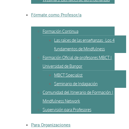
Fórmate como Profesor/a
Formación Continua
Las raíces de las enseñanzas · Los 4
fundamentos de Mindfulness
Formación Oficial de profesores MBCT |
Universidad de Bangor
MBCT Specialist
Seminario de Indagación
Comunidad del Itinerario de Formación |
Mindfulness Network
Supervisión para Profesores
Para Organizaciones