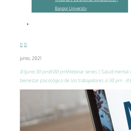
Bangor University
junio, 2021
03
jun
6:30 pm
8:00 pm
Webinar series | Salud mental 
bienestar psicológico de los trabajadores.
6:30 pm - 8