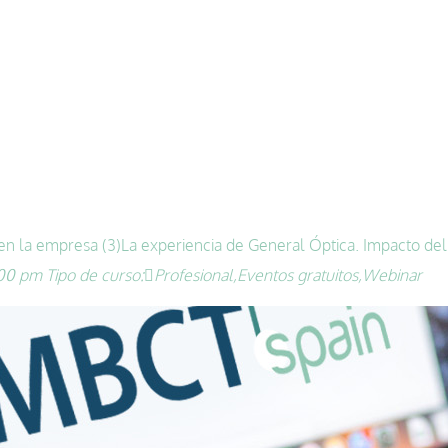
en la empresa (3)
La experiencia de General Óptica. Impacto de
:00 pm
Tipo de curso:
Profesional,
Eventos gratuitos,
Webinar