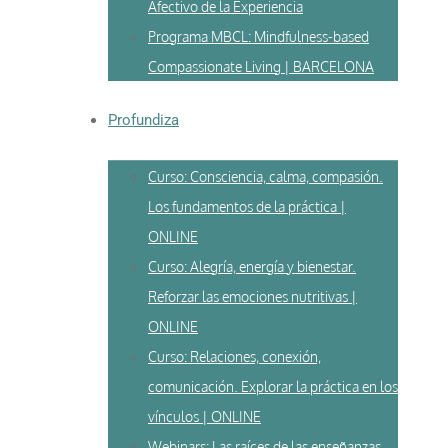
Afectivo de la Experiencia
Programa MBCL: Mindfulness-based
Compassionate Living | BARCELONA
Profundiza
Curso: Consciencia, calma, compasión.
Los fundamentos de la práctica |
ONLINE
Curso: Alegría, energía y bienestar.
Reforzar las emociones nutritivas |
ONLINE
Curso: Relaciones, conexión,
comunicación. Explorar la práctica en los
vínculos | ONLINE
Webinars: Las raíces de las enseñanzas