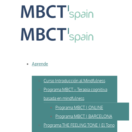
Skip
to
content
Aprende
Curso Introducción al Mindfulness
Programa MBCT – Terapia cognitiva
basada en mindfulness
Programa MBCT | ONLINE
Programa MBCT | BARCELONA
Programa THE FEELING TONE | El Tono