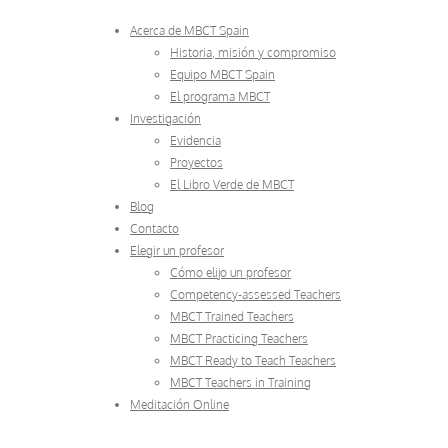
Acerca de MBCT Spain
Historia, misión y compromiso
Equipo MBCT Spain
El programa MBCT
Investigación
Evidencia
Proyectos
El Libro Verde de MBCT
Blog
Contacto
Elegir un profesor
Cómo elijo un profesor
Competency-assessed Teachers
MBCT Trained Teachers
MBCT Practicing Teachers
MBCT Ready to Teach Teachers
MBCT Teachers in Training
Meditación Online